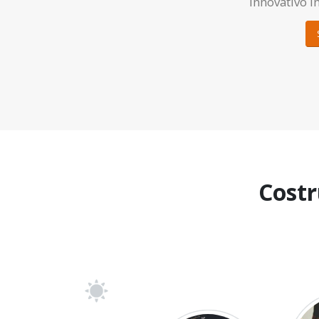
innovativo in
Costru