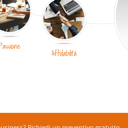
Passione
Affidabilità
 business? Richiedi un preventivo gratuito.