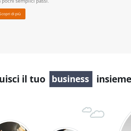
 pochi semplici passi.
Scopri di più
isci il tuo
insieme
progetto