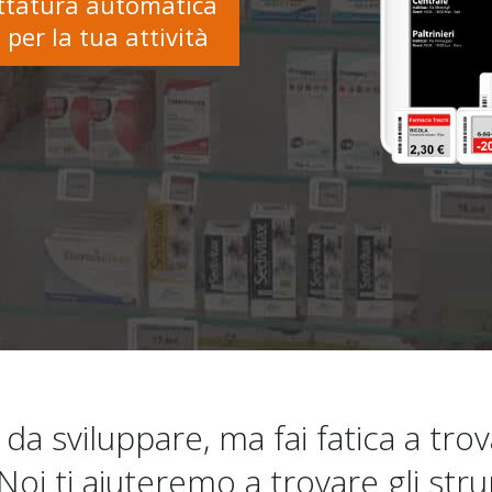
t
t
a
t
u
r
a
a
u
t
o
m
a
t
i
c
a
e
p
e
r
l
a
t
u
a
a
t
t
i
v
i
t
à
 da sviluppare, ma fai fatica a trov
Noi ti aiuteremo a trovare gli str