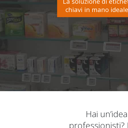
L
a
s
o
l
u
z
i
o
n
e
d
i
e
t
i
c
h
e
c
h
i
a
v
i
i
n
m
a
n
o
i
d
e
a
l
Hai un’idea
professionisti? 