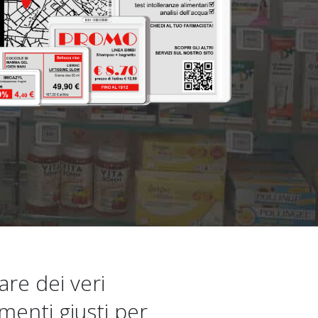
are dei veri
umenti giusti per