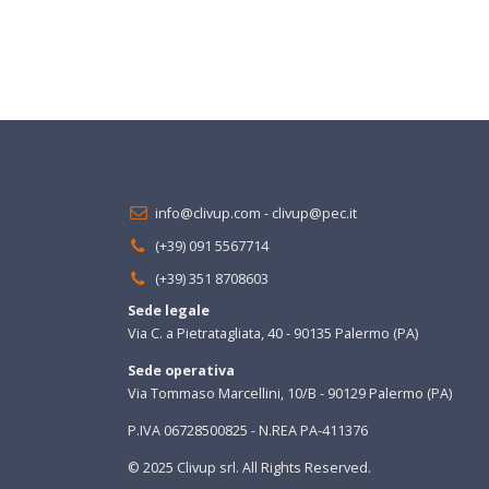
info@clivup.com
-
clivup@pec.it
(+39) 091 5567714
(+39) 351 8708603
Sede legale
Via C. a Pietratagliata, 40 - 90135 Palermo (PA)
Sede operativa
Via Tommaso Marcellini, 10/B - 90129 Palermo (PA)
P.IVA 06728500825 - N.REA PA-411376
© 2025 Clivup srl. All Rights Reserved.