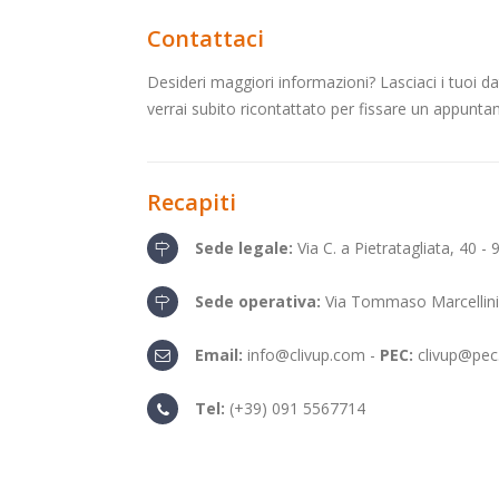
Contattaci
Desideri maggiori informazioni? Lasciaci i tuoi da
verrai subito ricontattato per fissare un appunt
Recapiti
Sede legale:
Via C. a Pietratagliata, 40 
Sede operativa:
Via Tommaso Marcellini
Email:
info@clivup.com
-
PEC:
clivup@pec.
Tel:
(+39) 091 5567714