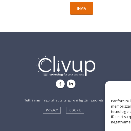
Tutti i marchi riportati appartengono ai legittimi proprietari.
Per fornire 
memorizzare
PRIVACY
COOKIE
tecnologie 
ID unici su 
negativament