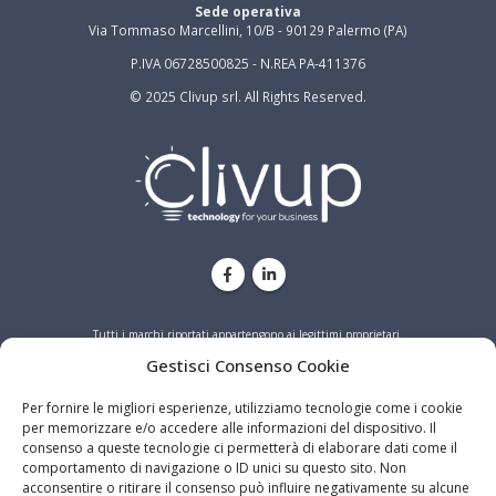
Sede operativa
Via Tommaso Marcellini, 10/B - 90129 Palermo (PA)
P.IVA 06728500825 - N.REA PA-411376
© 2025 Clivup srl. All Rights Reserved.
Tutti i marchi riportati appartengono ai legittimi proprietari.
Gestisci Consenso Cookie
PRIVACY
COOKIE
Per fornire le migliori esperienze, utilizziamo tecnologie come i cookie
per memorizzare e/o accedere alle informazioni del dispositivo. Il
consenso a queste tecnologie ci permetterà di elaborare dati come il
comportamento di navigazione o ID unici su questo sito. Non
acconsentire o ritirare il consenso può influire negativamente su alcune