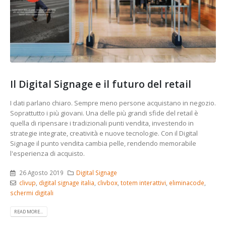
Il Digital Signage e il futuro del retail
I dati parlano chiaro. Sempre meno persone acquistano in negozio.
Soprattutto i più giovani. Una delle più grandi sfide del retail è
quella di ripensare i tradizionali punti vendita, investendo in
strategie integrate, creatività e nuove tecnologie. Con il Digital
Signage il punto vendita cambia pelle, rendendo memorabile
l'esperienza di acquisto.
26 Agosto 2019
Digital Signage
clivup
,
digital signage italia
,
clivbox
,
totem interattivi
,
eliminacode
,
schermi digitali
READ MORE...