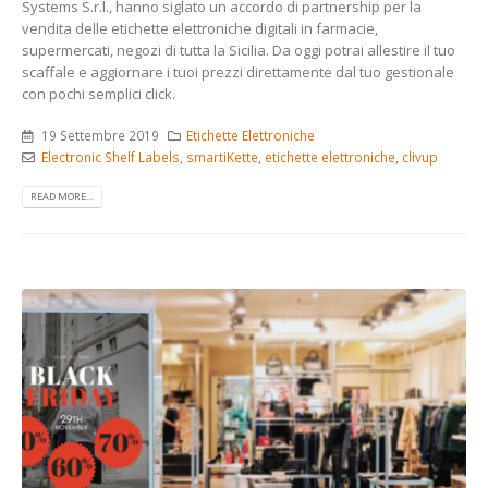
Systems S.r.l., hanno siglato un accordo di partnership per la
vendita delle etichette elettroniche digitali in farmacie,
supermercati, negozi di tutta la Sicilia. Da oggi potrai allestire il tuo
scaffale e aggiornare i tuoi prezzi direttamente dal tuo gestionale
con pochi semplici click.
19 Settembre 2019
Etichette Elettroniche
Electronic Shelf Labels
,
smartiKette
,
etichette elettroniche
,
clivup
READ MORE...