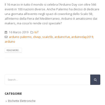
Il 16 marzo in tutto il mondo si celebra l’Arduino Day con oltre 566
eventi in 100 nazioni diverse. Anche Palermo ha deciso di dedicare
una giornata all’evento negli spazi di coworking dello Scalo 5B,
all’interno della Fiera del Mediterraneo. Arduino è amatissimo dai
makers, ma cosa lo rende così speciale?
16 Marzo 2019
IoT
arduino palermo
,
clivup
,
scalo5b
,
arduinoYun
,
arduinoday2019
,
arduino
READ MORE...
CATEGORIE
Etichette Elettroniche