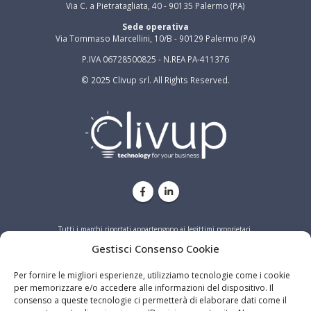
Via C. a Pietratagliata, 40 - 90135 Palermo (PA)
Sede operativa
Via Tommaso Marcellini, 10/B - 90129 Palermo (PA)
P.IVA 06728500825 - N.REA PA-411376
© 2025 Clivup srl. All Rights Reserved.
Tutti i marchi riportati appartengono ai legittimi proprietari.
Gestisci Consenso Cookie
PRIVACY
COOKIE
Per fornire le migliori esperienze, utilizziamo tecnologie come i cookie
per memorizzare e/o accedere alle informazioni del dispositivo. Il
consenso a queste tecnologie ci permetterà di elaborare dati come il