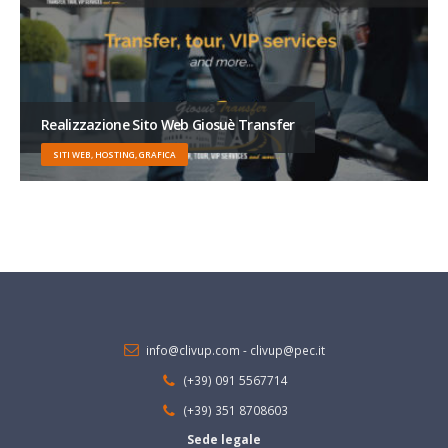
Realizzazione Sito Web Giosuè Transfer
SITI WEB, HOSTING, GRAFICA
info@clivup.com
-
clivup@pec.it
(+39) 091 5567714
(+39) 351 8708603
Sede legale