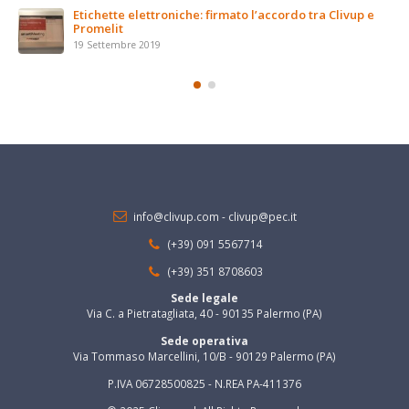
tra Clivup e
info@clivup.com
-
clivup@pec.it
(+39) 091 5567714
(+39) 351 8708603
Sede legale
Via C. a Pietratagliata, 40 - 90135 Palermo (PA)
Sede operativa
Via Tommaso Marcellini, 10/B - 90129 Palermo (PA)
P.IVA 06728500825 - N.REA PA-411376
© 2025 Clivup srl. All Rights Reserved.