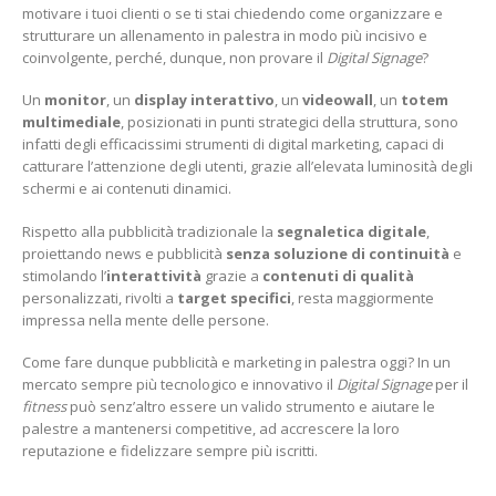
motivare i tuoi clienti o se ti stai chiedendo come organizzare e
strutturare un allenamento in palestra in modo più incisivo e
coinvolgente, perché, dunque, non provare il
Digital Signage
?
Un
monitor
, un
display interattivo
, un
videowall
, un
totem
multimediale
, posizionati in punti strategici della struttura, sono
infatti degli efficacissimi strumenti di digital marketing, capaci di
catturare l’attenzione degli utenti, grazie all’elevata luminosità degli
schermi e ai contenuti dinamici.
Rispetto alla pubblicità tradizionale la
segnaletica digitale
,
proiettando news e pubblicità
senza soluzione di continuità
e
stimolando l’
interattività
grazie a
contenuti di qualità
personalizzati, rivolti a
target
specifici
, resta maggiormente
impressa nella mente delle persone.
Come fare dunque pubblicità e marketing in palestra oggi? In un
mercato sempre più tecnologico e innovativo il
Digital Signage
per il
fitness
può senz’altro essere un valido strumento e aiutare le
palestre a mantenersi competitive, ad accrescere la loro
reputazione e fidelizzare sempre più iscritti.