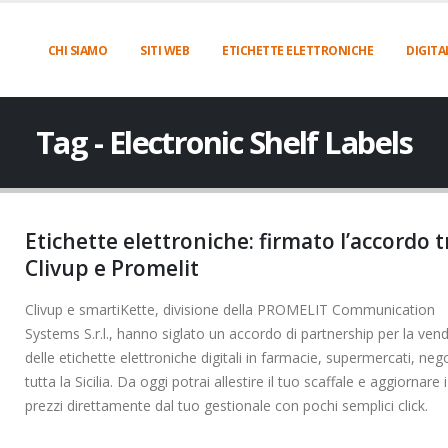
CHI SIAMO
SITI WEB
ETICHETTE ELETTRONICHE
DIGITA
Tag - Electronic Shelf Labels
Etichette elettroniche: firmato l’accordo t
Clivup e Promelit
Clivup e smartiKette, divisione della PROMELIT Communication
Systems S.r.l., hanno siglato un accordo di partnership per la vend
delle etichette elettroniche digitali in farmacie, supermercati, nego
tutta la Sicilia. Da oggi potrai allestire il tuo scaffale e aggiornare i
prezzi direttamente dal tuo gestionale con pochi semplici click.