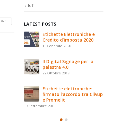
IoT
RE...
LATEST POSTS
 e il futuro
Etichette Elettroniche e
Il Digit
Credito d’imposta 2020
del retai
10 Febbraio 2020
26 Agosto
l 16 marzo
Il Digital Signage per la
Save the
ino Day
palestra 4.0
a Paler
2019
22 Ottobre 2019
16 Marzo 2019
Etichette elettroniche:
firmato l’accordo tra Clivup
e Promelit
19 Settembre 2019