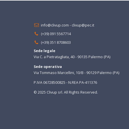
info@clivup.com
-
clivup@pec.it
(+39) 091 5567714
(+39) 351 8708603
Sede legale
Via C. a Pietratagliata, 40 - 90135 Palermo (PA)
Sede operativa
Via Tommaso Marcellini, 10/B - 90129 Palermo (PA)
P.IVA 06728500825 - N.REA PA-411376
© 2025 Clivup srl. All Rights Reserved.