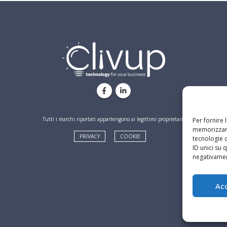
Tutti i marchi riportati appartengono ai legittimi proprietari.
Per fornire 
memorizzare
PRIVACY
COOKIE
tecnologie 
ID unici su 
negativament
Ac