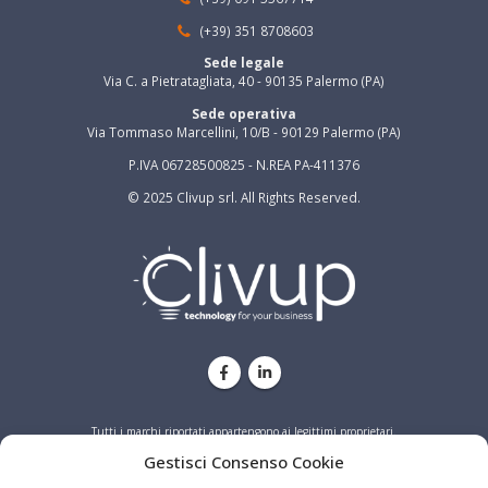
(+39) 351 8708603
Sede legale
Via C. a Pietratagliata, 40 - 90135 Palermo (PA)
Sede operativa
Via Tommaso Marcellini, 10/B - 90129 Palermo (PA)
P.IVA 06728500825 - N.REA PA-411376
© 2025 Clivup srl. All Rights Reserved.
Tutti i marchi riportati appartengono ai legittimi proprietari.
Gestisci Consenso Cookie
PRIVACY
COOKIE