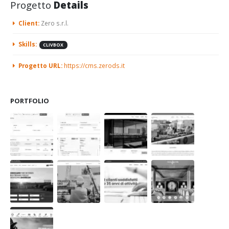
Progetto
Details
Client:
Zero s.r.l.
Skills:
CLIVBOX
Progetto URL:
https://cms.zerods.it
PORTFOLIO