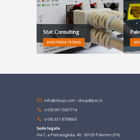
Stat Consulting
Pale
ASSISTENZA TECNICA
ASS
info@clivup.com
-
clivup@pec.it
(+39) 091 5567714
(+39) 351 8708603
Sede legale
Via C. a Pietratagliata, 40 - 90135 Palermo (PA)