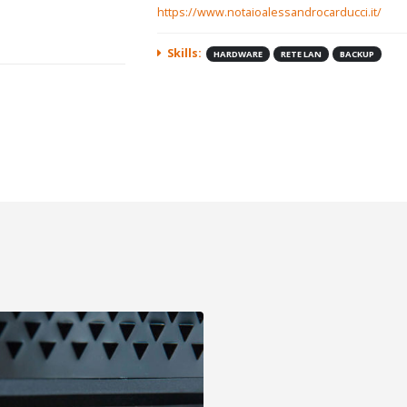
https://www.notaioalessandrocarducci.it/
Skills:
HARDWARE
RETE LAN
BACKUP