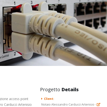
Progetto
Details
azione access point
Client:
ro Carducci Artenisio
Notaio Alessandro Carducci Artenisio -