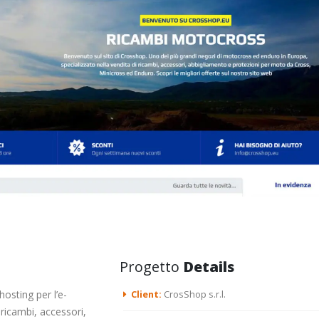
Progetto
Details
osting per l’e-
Client:
CrosShop s.r.l.
 ricambi, accessori,