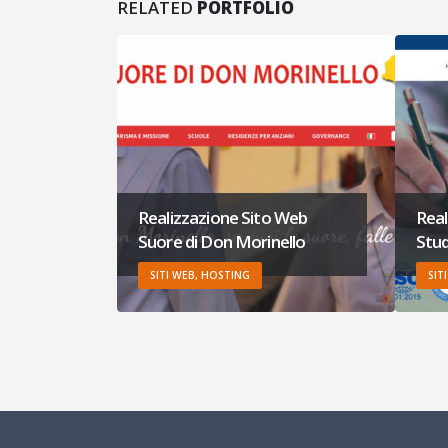
RELATED
PORTFOLIO
 Web
Realizzazione Sito Web
Real
ello
Studio Santoro
Gios
SITI WEB, HOSTING, MARKETING
SIT