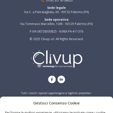
(+39) 351 8708603
Sede legale
Via C. a Pietratagliata, 40 - 90135 Palermo (PA)
Sede operativa
Via Tommaso Marcellini, 10/B - 90129 Palermo (PA)
P.IVA 06728500825 - N.REA PA-411376
© 2025 Clivup srl. All Rights Reserved.
Tutti i marchi riportati appartengono ai legittimi proprietari.
PRIVACY
COOKIE
Gestisci Consenso Cookie
Per fornire le migliori esperienze, utilizziamo tecnologie come i cookie