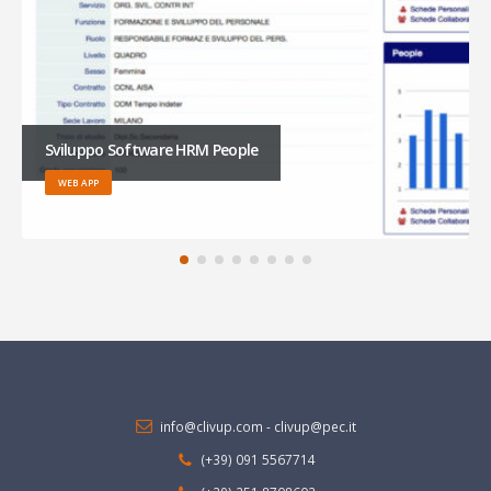
Sviluppo Software HRM People
WEB APP
info@clivup.com
-
clivup@pec.it
(+39) 091 5567714