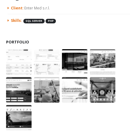
Client:
Enter Med s.r.l.
Skills:
SQL SERVER
PHP
PORTFOLIO