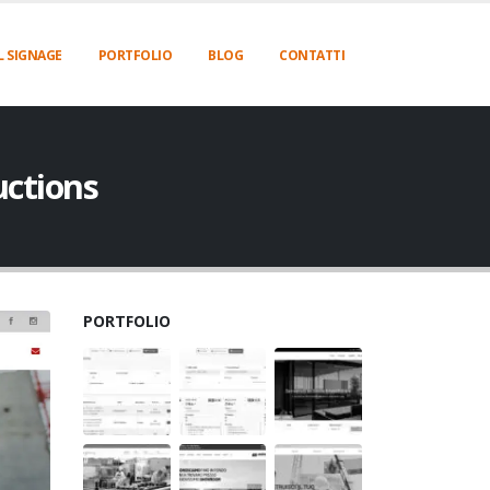
L SIGNAGE
PORTFOLIO
BLOG
CONTATTI
uctions
PORTFOLIO