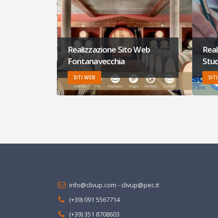
 Web
Realizzazione Sito Web
Real
Studio Santoro
Aut
SITI WEB, HOSTING, MARKETING
SIT
info@clivup.com
-
clivup@pec.it
(+39) 091 5567714
(+39) 351 8708603