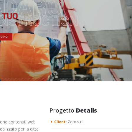
Progetto
Details
ione contenuti web
Client:
Zero s.r.l.
alizzato per la ditta