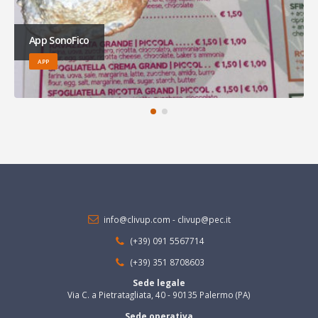
App SonoFico
APP
info@clivup.com
-
clivup@pec.it
(+39) 091 5567714
(+39) 351 8708603
Sede legale
Via C. a Pietratagliata, 40 - 90135 Palermo (PA)
Sede operativa